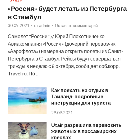
ТУРИЗМ
«Россия» будет летать из Петербурга
в Стамбул
30.09.2021
-
от
admin
-
Оставьте комментарий
Самолет "России" // Юрий Плохотниченко
Авиакомпания «Россия» (дочерний перевозчик
«Аэрофлота») намерена открыть полеты из Санкт-
Петербурга в Стамбул. Рейсы будут совершаться
трижды в неделю с 8 октября, сообщает соб.корр.
Travel.ru. По …
Как поехать на отдых в
Таиланд: подробные
инструкции для туриста
29.09.2021
Utair разрешила перевозить
животных в пассажирских
креслах