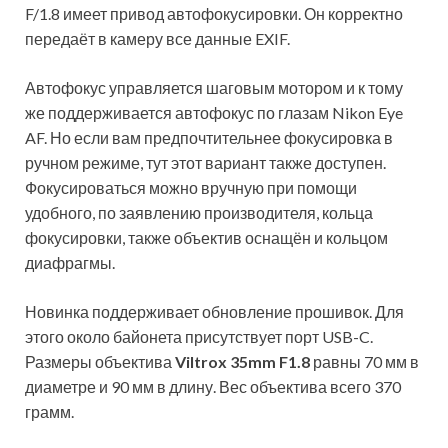
F/1.8 имеет привод автофокусировки. Он корректно
передаёт в камеру все данные EXIF.
Автофокус управляется шаговым мотором и к тому
же поддерживается автофокус по глазам Nikon Eye
AF. Но если вам предпочтительнее фокусировка в
ручном режиме, тут этот вариант также доступен.
Фокусироваться можно вручную при помощи
удобного, по заявлению производителя, кольца
фокусировки, также объектив оснащён и кольцом
диафрагмы.
Новинка поддерживает обновление прошивок. Для
этого около байонета присутствует порт USB-C.
Размеры объектива
Viltrox 35mm F1.8
равны 70 мм в
диаметре и 90 мм в длину. Вес объектива всего 370
грамм.