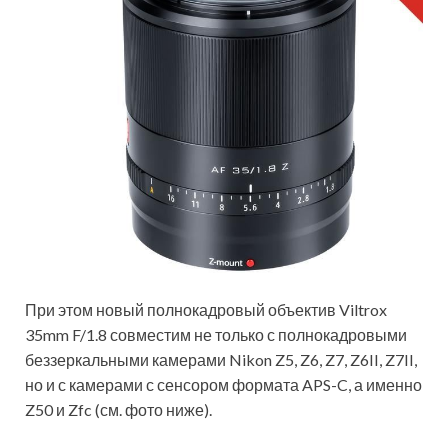
При этом новый полнокадровый объектив Viltrox
35mm F/1.8 совместим не только с полнокадровыми
беззеркальными камерами Nikon Z5, Z6, Z7, Z6II, Z7II,
но и с камерами с сенсором формата APS-C, а именно
Z50 и Zfc (см. фото ниже).