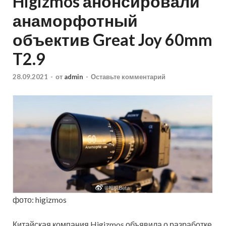
Higizmos анонсировали
анаморфотный
объектив Great Joy 60mm
T2.9
28.09.2021
-
от
admin
-
Оставьте комментарий
фото: higizmos
Китайская компания Higizmos объявила о разработке