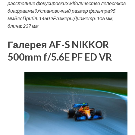
расстояние фокусировки
3 м
Количество лепестков
диафрагмы
9
Установочный
размер фильтра
95
мм
Вес
Прибл. 1460 г
Размеры
Диаметр: 106 мм,
длина: 237 мм
Галерея AF-S NIKKOR
500mm f/5.6E PF ED VR