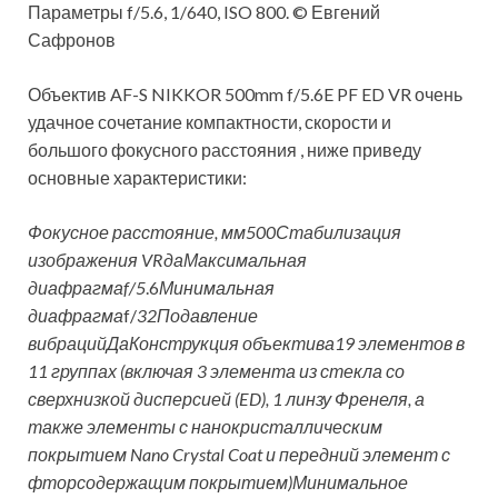
Параметры f/5.6, 1/640, ISO 800. © Евгений
Сафронов
Объектив AF-S NIKKOR 500mm f/5.6E PF ED VR очень
удачное сочетание компактности, скорости и
большого фокусного расстояния , ниже приведу
основные характеристики:
Фокусное расстояние,
мм
500
Стабилизация
изображения VR
да
Максимальная
диафрагма
f/5
.6
Минимальная
диафрагма
f/
32
Подавление
вибраций
Да
Конструкция объектива
19 элементов в
11 группах (включая 3 элемента из стекла со
сверхнизкой дисперсией (ED), 1 линзу Френеля, а
также элементы с нанокристаллическим
покрытием Nano Crystal Coat и передний элемент с
фторсодержащим покрытием)
Минимальное