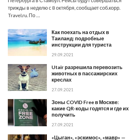
Петербурга в Стамбул. Рейсы будут совершаться
трижды в неделю с 8 октября, сообщает соб.корр.
Travel.ru. По …
Как поехать на отдых в
Таиланд: подробные
инструкции для туриста
29.09.2021
Utair разрешила перевозить
животных в пассажирских
креслах
27.09.2021
Зоны COVID Free в Москве:
какие QR-коды годятся и где их
получить
27.09.2021
«Цыган», «эскимос», «мавр» —