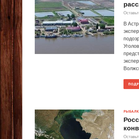
расс
Оставьт
В Астр
экспе
подозр
Уголов
предс
экспе
Волжс
ПОДР
РЫБАЛК
Росс
кон
Оставьт