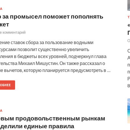
А
 за промысел поможет пополнять
Т
жет
е комментарий
О
ние ставок сбора за пользование водными
урсами позволит существенно увеличить
С
ления в бюджеты всех уровней, подчеркнул глава
А
ельства Михаил Мишустин. Он также рассказал о
п
е вычетов, которую планируется предусмотреть в …
п
Р
8
ОБНЕЕ
А
овым продовольственным рынкам
делили единые правила