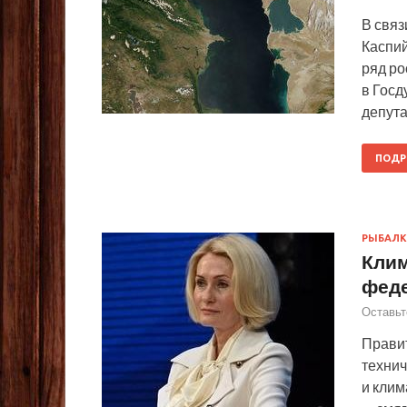
В связ
Каспий
ряд ро
в Госд
депута
ПОДР
РЫБАЛК
Клим
фед
Оставьт
Прави
технич
и клим