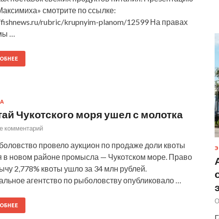
аксимиха» смотрите по ссылке:
//fishnews.ru/rubric/krupnyim-planom/12599 На правах
мы …
ОБНЕЕ
А
ай Чукотского моря ушел с молотка
е комментарий
оловство провело аукцион по продаже доли квоты
Э
 в новом районе промысла — Чукотском море. Право
ычу 2,778% квоты ушло за 34 млн рублей.
льное агентство по рыболовству опубликовало …
О
ОБНЕЕ
Г