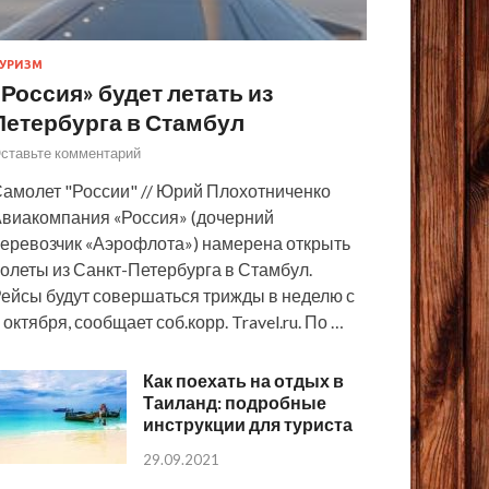
УРИЗМ
«Россия» будет летать из
Петербурга в Стамбул
ставьте комментарий
амолет "России" // Юрий Плохотниченко
виакомпания «Россия» (дочерний
еревозчик «Аэрофлота») намерена открыть
олеты из Санкт-Петербурга в Стамбул.
ейсы будут совершаться трижды в неделю с
 октября, сообщает соб.корр. Travel.ru. По …
Как поехать на отдых в
Таиланд: подробные
инструкции для туриста
29.09.2021