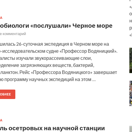
«
о
А
н
обиологи «послушали» Черное море
р
е комментарий
«
илась 26-суточная экспедиция в Черном море на
-исследовательском судне «Профессор Водяницкий».
алисты изучали звукорассеивающие слои,
деление загрязняющих веществ, бактерий,
ланктон. Рейс «Профессора Водяницкого» завершает
ю программу научных экспедиций на этом …
ОБНЕЕ
А
ль осетровых на научной станции