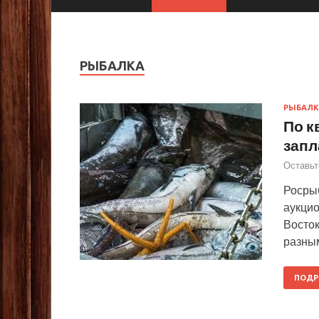
РЫБАЛКА
РЫБАЛК
По к
запл
Оставьт
Росрыб
аукцио
Восток
разным
ПОДР