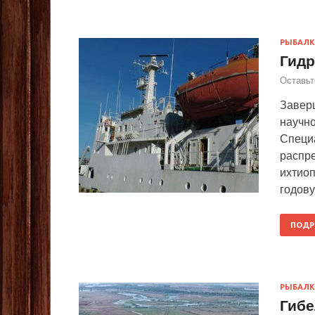
РЫБАЛК
Гидр
Оставьт
Заверш
научно
Специ
распре
ихтиоп
годову
ПОДР
РЫБАЛК
Гибе