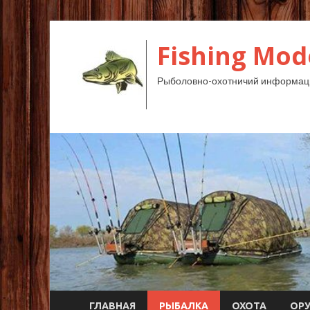
Fishing Mod
Рыболовно-охотничий информац
ГЛАВНАЯ
РЫБАЛКА
ОХОТА
ОР