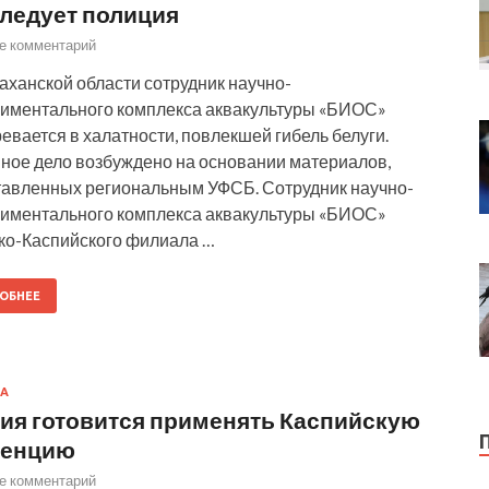
ледует полиция
е комментарий
аханской области сотрудник научно-
риментального комплекса аквакультуры «БИОС»
евается в халатности, повлекшей гибель белуги.
ное дело возбуждено на основании материалов,
тавленных региональным УФСБ. Сотрудник научно-
риментального комплекса аквакультуры «БИОС»
ко-Каспийского филиала …
ОБНЕЕ
А
ия готовится применять Каспийскую
венцию
е комментарий