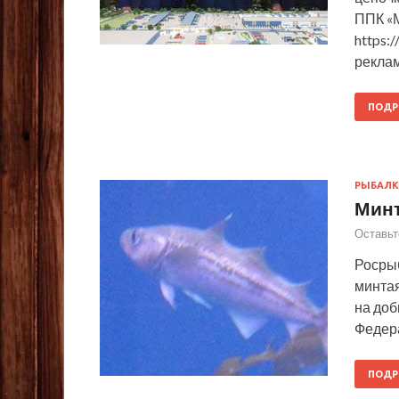
ППК «М
https:
рекла
ПОДР
РЫБАЛК
Минт
Оставьт
Росрыб
минтая
на доб
Федера
ПОДР