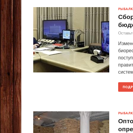
РЫБАЛК
Сбор
бюд
Оставьт
Измене
биорес
поступ
правит
систем
ПОДР
РЫБАЛК
Опт
опре