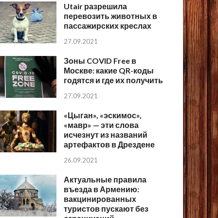
Utair разрешила
перевозить животных в
пассажирских креслах
27.09.2021
Зоны COVID Free в
Москве: какие QR-коды
годятся и где их получить
27.09.2021
«Цыган», «эскимос»,
«мавр» — эти слова
исчезнут из названий
артефактов в Дрездене
26.09.2021
Актуальные правила
въезда в Армению:
вакцинированных
туристов пускают без