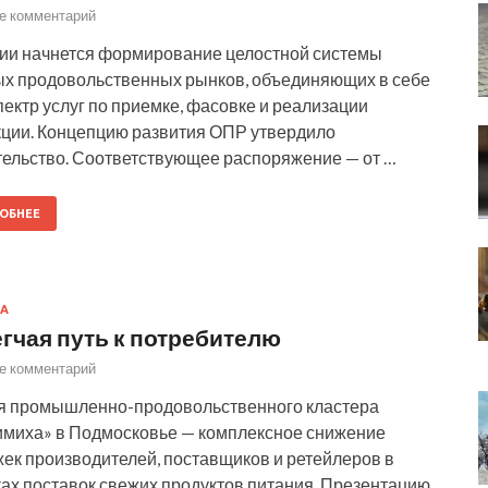
е комментарий
сии начнется формирование целостной системы
ых продовольственных рынков, объединяющих в себе
пектр услуг по приемке, фасовке и реализации
ции. Концепцию развития ОПР утвердило
ельство. Соответствующее распоряжение — от …
ОБНЕЕ
А
гчая путь к потребителю
е комментарий
я промышленно-продовольственного кластера
имиха» в Подмосковье — комплексное снижение
ек производителей, поставщиков и ретейлеров в
ах поставок свежих продуктов питания. Презентацию