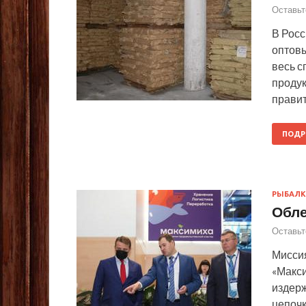
Оставьт
В Рос
оптов
весь с
продук
правит
ПОДР
РЫБАЛК
Обле
Оставьт
Мисси
«Макс
издерж
цепочк