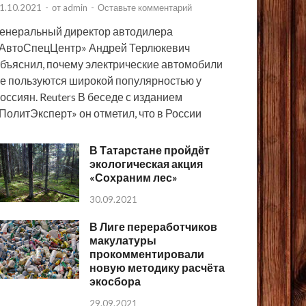
1.10.2021
-
от
admin
-
Оставьте комментарий
енеральный директор автодилера
АвтоСпецЦентр» Андрей Терлюкевич
бъяснил, почему электрические автомобили
е пользуются широкой популярностью у
оссиян. Reuters В беседе с изданием
ПолитЭксперт» он отметил, что в России
В Татарстане пройдёт
экологическая акция
«Сохраним лес»
30.09.2021
В Лиге переработчиков
макулатуры
прокомментировали
новую методику расчёта
экосбора
29.09.2021