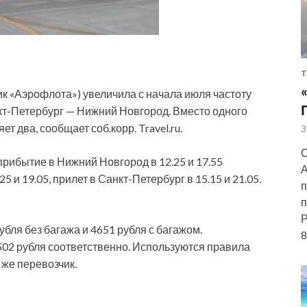
Т
к «Аэрофлота») увеличила с начала июля частоту
кт-Петербург — Нижний Новгород. Вместо одного
т два, сообщает соб.корр. Travel.ru.
3
С
 прибытие в Нижний Новгород в 12.25 и 17.55
А
 и 19.05, прилет в Санкт-Петербург в 15.15 и 21.05.
п
п
Р
бля без багажа и 4651 рубля с багажом.
8
02 рубля соответственно. Используются правила
 же перевозчик.