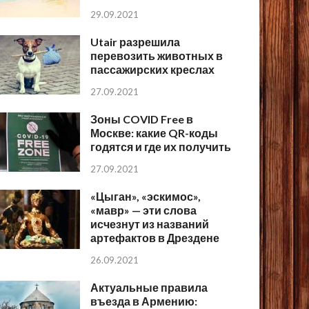
29.09.2021
Utair разрешила
перевозить животных в
пассажирских креслах
27.09.2021
Зоны COVID Free в
Москве: какие QR-коды
годятся и где их получить
27.09.2021
«Цыган», «эскимос»,
«мавр» — эти слова
исчезнут из названий
артефактов в Дрездене
26.09.2021
Актуальные правила
въезда в Армению: