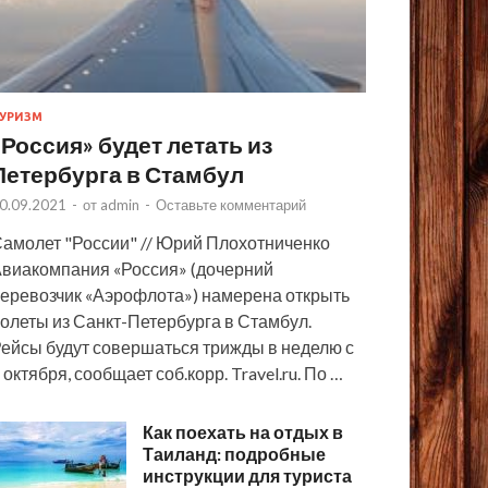
УРИЗМ
«Россия» будет летать из
Петербурга в Стамбул
0.09.2021
-
от
admin
-
Оставьте комментарий
амолет "России" // Юрий Плохотниченко
виакомпания «Россия» (дочерний
еревозчик «Аэрофлота») намерена открыть
олеты из Санкт-Петербурга в Стамбул.
ейсы будут совершаться трижды в неделю с
 октября, сообщает соб.корр. Travel.ru. По …
Как поехать на отдых в
Таиланд: подробные
инструкции для туриста