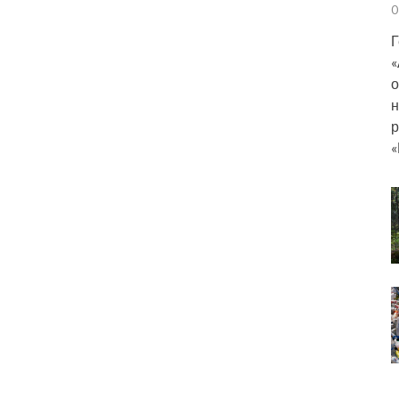
0
Г
«
о
н
р
«