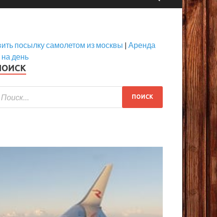
вить посылку самолетом из москвы
|
Аренда
 на день
ПОИСК