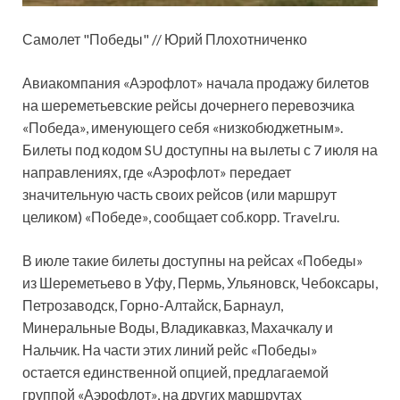
Самолет "Победы" // Юрий Плохотниченко
Авиакомпания «Аэрофлот» начала продажу билетов
на шереметьевские рейсы дочернего перевозчика
«Победа», именующего себя «низкобюджетным».
Билеты под кодом SU доступны на вылеты с 7 июля на
направлениях,
где «Аэрофлот» передает
значительную часть своих рейсов (или маршрут
целиком) «Победе», сообщает соб.корр. Travel.ru.
В июле такие билеты доступны на рейсах «Победы»
из Шереметьево в Уфу, Пермь, Ульяновск, Чебоксары,
Петрозаводск, Горно-Алтайск, Барнаул,
Минеральные Воды, Владикавказ, Махачкалу и
Нальчик. На части этих линий рейс «Победы»
остается единственной опцией, предлагаемой
группой «Аэрофлот», на других маршрутах