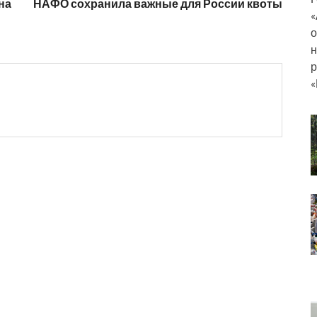
на
НАФО сохранила важные для России квоты
«
о
н
р
«