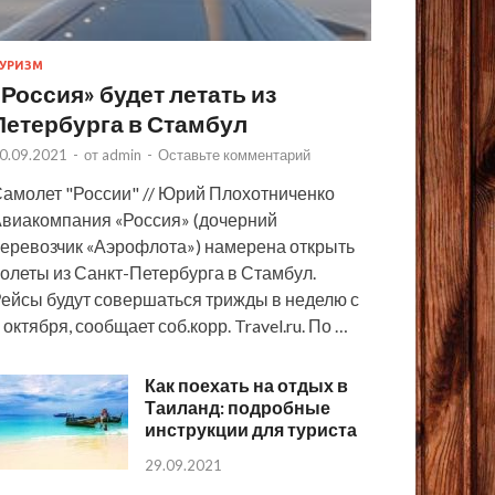
УРИЗМ
«Россия» будет летать из
Петербурга в Стамбул
0.09.2021
-
от
admin
-
Оставьте комментарий
амолет "России" // Юрий Плохотниченко
виакомпания «Россия» (дочерний
еревозчик «Аэрофлота») намерена открыть
олеты из Санкт-Петербурга в Стамбул.
ейсы будут совершаться трижды в неделю с
 октября, сообщает соб.корр. Travel.ru. По …
Как поехать на отдых в
Таиланд: подробные
инструкции для туриста
29.09.2021