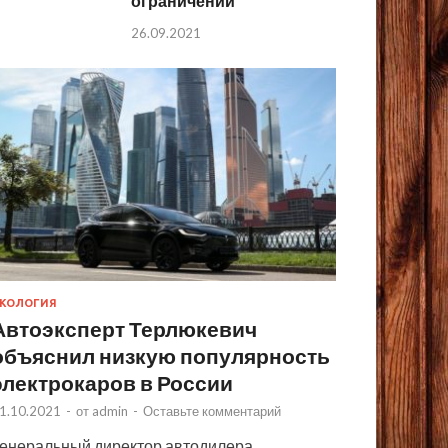
ограничений
26.09.2021
КОЛОГИЯ
Автоэксперт Терлюкевич
объяснил низкую популярность
электрокаров в России
1.10.2021
-
от
admin
-
Оставьте комментарий
енеральный директор автодилера