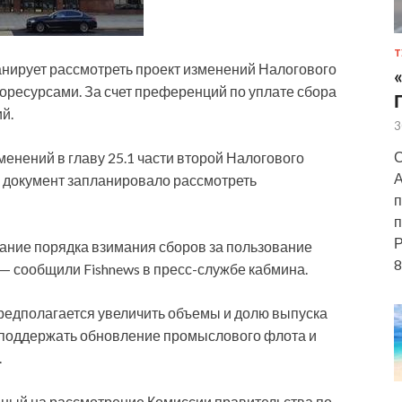
Т
анирует рассмотреть проект изменений Налогового
оресурсами. За счет преференций по уплате сбора
й.
3
С
енений в главу 25.1 части второй Налогового
А
: документ запланировало рассмотреть
п
п
Р
ание порядка взимания сборов за пользование
8
— сообщили Fishnews в пресс-службе кабмина.
 предполагается увеличить объемы и долю выпуска
, поддержать обновление промыслового флота и
.
нный на рассмотрение Комиссии правительства по