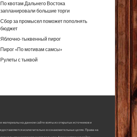
По квотам Дальнего Востока
запланировали большие торги
Сбор за промысел поможет пополнять
бюджет
Яблочно-тыквенный пирог
Пирог «По мотивам самсы»
Рулеты с тыквой
е материалы на данном сайте взяты из открытых источников и
едоставляются исключительно в ознакомительных целях. Права на