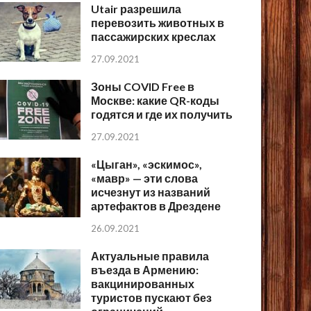
Utair разрешила
перевозить животных в
пассажирских креслах
27.09.2021
Зоны COVID Free в
Москве: какие QR-коды
годятся и где их получить
27.09.2021
«Цыган», «эскимос»,
«мавр» — эти слова
исчезнут из названий
артефактов в Дрездене
26.09.2021
Актуальные правила
въезда в Армению:
вакцинированных
туристов пускают без