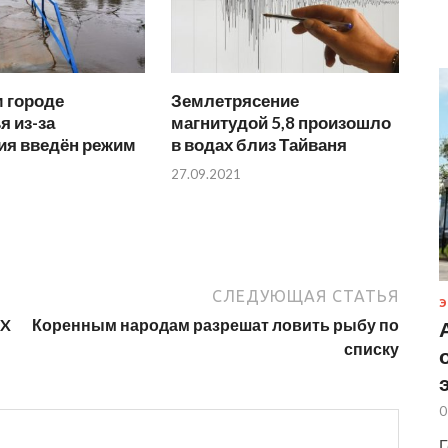
 городе
Землетрясение
 из-за
магнитудой 5,8 произошло
ия введён режим
в водах близ Тайваня
27.09.2021
СЛЕДУЮЩАЯ СТАТЬЯ
Э
 X
Коренным народам разрешат ловить рыбу по
списку
0
Г