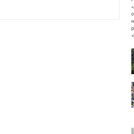
«
о
н
р
«