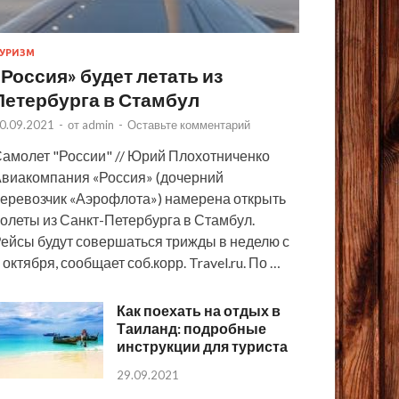
УРИЗМ
«Россия» будет летать из
Петербурга в Стамбул
0.09.2021
-
от
admin
-
Оставьте комментарий
амолет "России" // Юрий Плохотниченко
виакомпания «Россия» (дочерний
еревозчик «Аэрофлота») намерена открыть
олеты из Санкт-Петербурга в Стамбул.
ейсы будут совершаться трижды в неделю с
 октября, сообщает соб.корр. Travel.ru. По …
Как поехать на отдых в
Таиланд: подробные
инструкции для туриста
29.09.2021