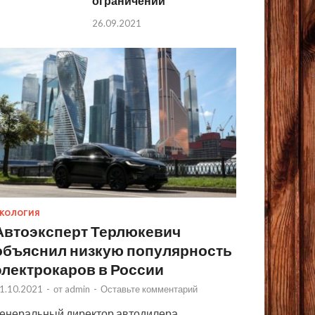
ограничений
26.09.2021
КОЛОГИЯ
Автоэксперт Терлюкевич
объяснил низкую популярность
электрокаров в России
1.10.2021
-
от
admin
-
Оставьте комментарий
енеральный директор автодилера