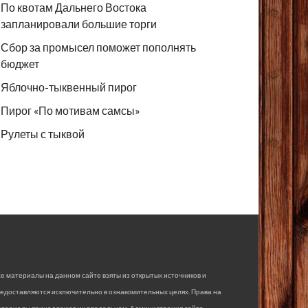
По квотам Дальнего Востока
запланировали большие торги
Сбор за промысел поможет пополнять
бюджет
Яблочно-тыквенный пирог
Пирог «По мотивам самсы»
Рулеты с тыквой
е материалы на данном сайте взяты из открытых источников и
едоставляются исключительно в ознакомительных целях. Права на