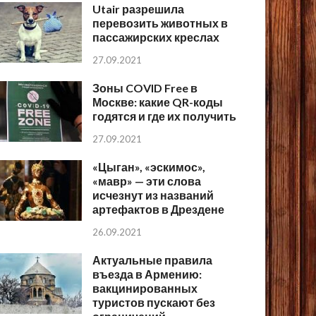
Utair разрешила
перевозить животных в
пассажирских креслах
27.09.2021
Зоны COVID Free в
Москве: какие QR-коды
годятся и где их получить
27.09.2021
«Цыган», «эскимос»,
«мавр» — эти слова
исчезнут из названий
артефактов в Дрездене
26.09.2021
Актуальные правила
въезда в Армению:
вакцинированных
туристов пускают без