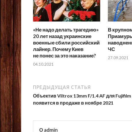
«Не надо делать трагедию»
В крупном
20 лет назад украинские
Приамурья
военные сбили российский
наводнен
лайнер. Почему Киев
ЧС
не понес за это наказание?
27.09.2021
04.10.2021
ПРЕДЫДУЩАЯ СТАТЬЯ
Объектив Viltrox 13mm F/1.4 AF для Fujifilm
появится в продаже в ноябре 2021
О admin