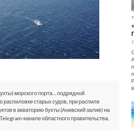
Т
3
С
А
п
п
Р
8
бухты) морского порта… подрядной
о распиловке старых судов, при распиле
тов в акваторию бухты (Анивский залив) на
в Telegram-канале областного правительства.