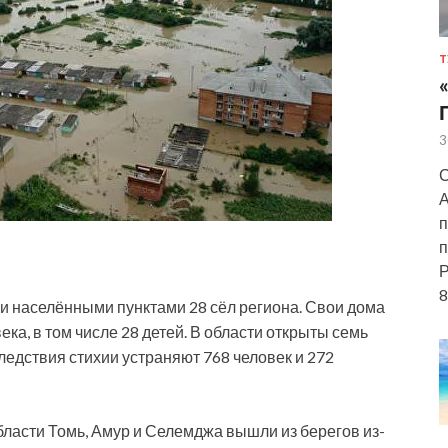
Т
3
С
А
п
п
Р
8
и населёнными пунктами 28 сёл региона. Свои дома
ка, в том числе 28 детей. В области открыты семь
едствия стихии устраняют 768 человек и 272
асти Томь, Амур и Селемджа вышли из берегов из-