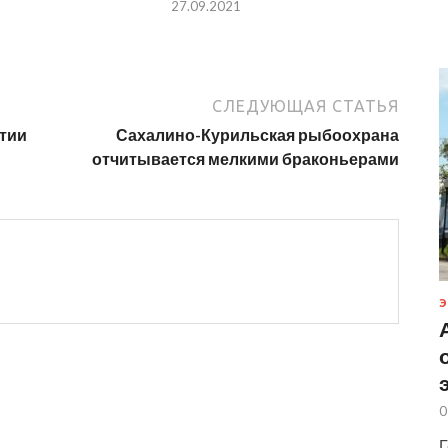
27.09.2021
СЛЕДУЮЩАЯ СТАТЬЯ
утии
Сахалино-Курильская рыбоохрана
отчитывается мелкими браконьерами
Э
0
Г