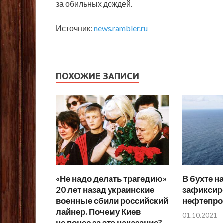
за обильных дождей.
Источник:
news.rambler.ru
ПОХОЖИЕ ЗАПИСИ
«Не надо делать трагедию»
В бухте н
20 лет назад украинские
зафиксир
военные сбили российский
нефтепро
лайнер. Почему Киев
01.10.2021
не понес за это наказание?