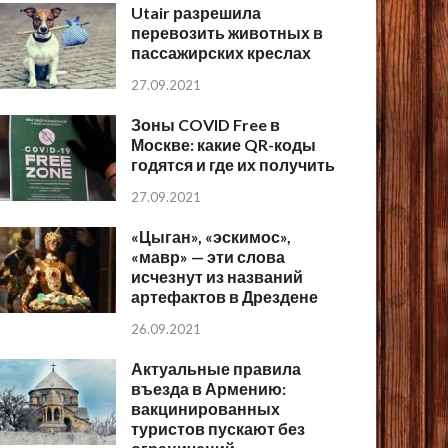
Utair разрешила
перевозить животных в
пассажирских креслах
27.09.2021
Зоны COVID Free в
Москве: какие QR-коды
годятся и где их получить
27.09.2021
«Цыган», «эскимос»,
«мавр» — эти слова
исчезнут из названий
артефактов в Дрездене
26.09.2021
Актуальные правила
въезда в Армению:
вакцинированных
туристов пускают без