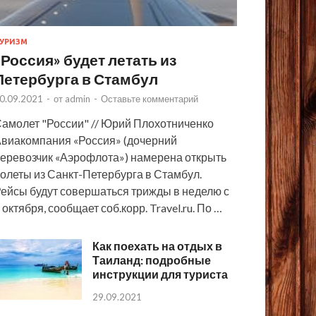
УРИЗМ
«Россия» будет летать из
Петербурга в Стамбул
0.09.2021
-
от
admin
-
Оставьте комментарий
амолет "России" // Юрий Плохотниченко
виакомпания «Россия» (дочерний
еревозчик «Аэрофлота») намерена открыть
олеты из Санкт-Петербурга в Стамбул.
ейсы будут совершаться трижды в неделю с
 октября, сообщает соб.корр. Travel.ru. По …
Как поехать на отдых в
Таиланд: подробные
инструкции для туриста
29.09.2021