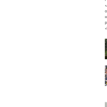
«
о
н
р
«