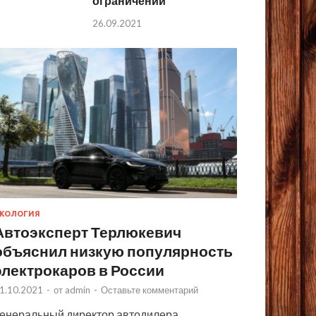
ограничений
26.09.2021
КОЛОГИЯ
Автоэксперт Терлюкевич
объяснил низкую популярность
электрокаров в России
1.10.2021
-
от
admin
-
Оставьте комментарий
енеральный директор автодилера