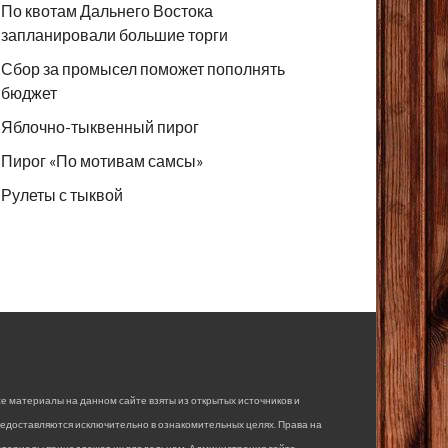
По квотам Дальнего Востока
запланировали большие торги
Сбор за промысел поможет пополнять
бюджет
Яблочно-тыквенный пирог
Пирог «По мотивам самсы»
Рулеты с тыквой
е материалы на данном сайте взяты из открытых источников и
едоставляются исключительно в ознакомительных целях. Права на