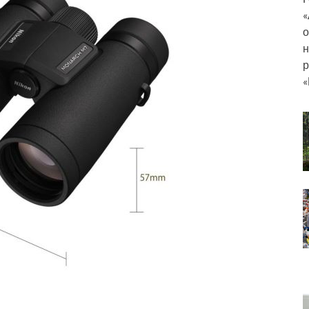
«
о
н
р
«