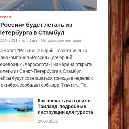
УРИЗМ
«Россия» будет летать из
Петербурга в Стамбул
0.09.2021
-
от
admin
-
Оставьте комментарий
амолет "России" // Юрий Плохотниченко
виакомпания «Россия» (дочерний
еревозчик «Аэрофлота») намерена открыть
олеты из Санкт-Петербурга в Стамбул.
ейсы будут совершаться трижды в неделю с
 октября, сообщает соб.корр. Travel.ru. По …
Как поехать на отдых в
Таиланд: подробные
инструкции для туриста
29.09.2021