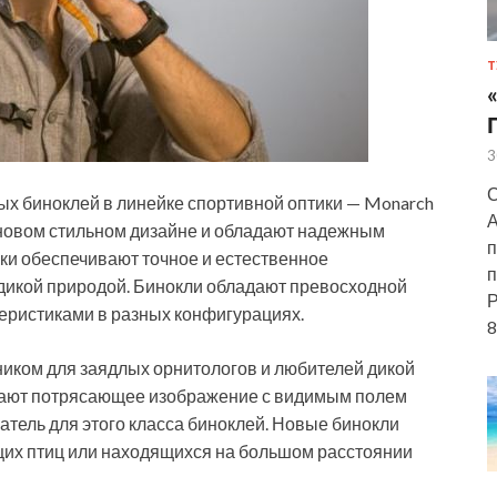
Т
3
С
ых биноклей в линейке спортивной оптики — Monarch
А
новом стильном дизайне и обладают надежным
п
нки обеспечивают точное и естественное
п
дикой природой. Бинокли обладают превосходной
Р
теристиками в разных конфигурациях.
8
иком для заядлых орнитологов и любителей дикой
вают потрясающее изображение с видимым полем
тель для этого класса биноклей. Новые бинокли
их птиц или находящихся на большом расстоянии