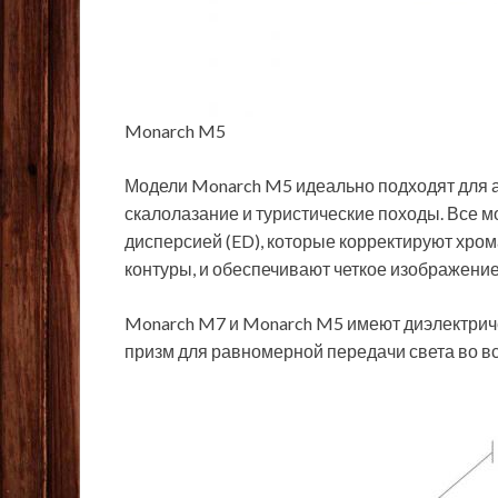
Monarch M5
Модели Monarch M5 идеально подходят для ак
скалолазание и туристические походы. Все 
дисперсией (ED), которые корректируют хр
контуры, и обеспечивают четкое изображение
Monarch M7 и Monarch M5 имеют диэлектри
призм для равномерной передачи света во в