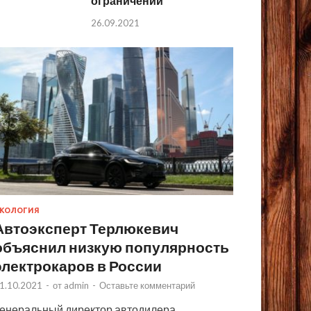
ограничений
26.09.2021
КОЛОГИЯ
Автоэксперт Терлюкевич
объяснил низкую популярность
электрокаров в России
1.10.2021
-
от
admin
-
Оставьте комментарий
енеральный директор автодилера