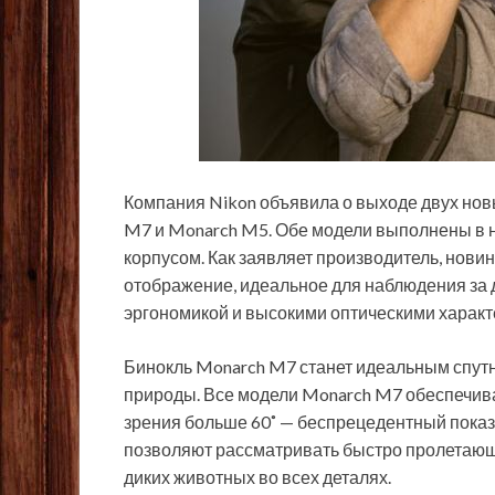
Компания Nikon объявила о выходе двух нов
M7 и Monarch M5. Обе модели выполнены в 
корпусом. Как заявляет производитель, нови
отображение, идеальное для наблюдения за 
эргономикой и высокими оптическими харак
Бинокль Monarch M7 станет идеальным спутн
природы. Все модели Monarch M7 обеспечи
зрения больше 60˚ — беспрецедентный показа
позволяют рассматривать быстро пролетающ
диких животных во всех деталях.