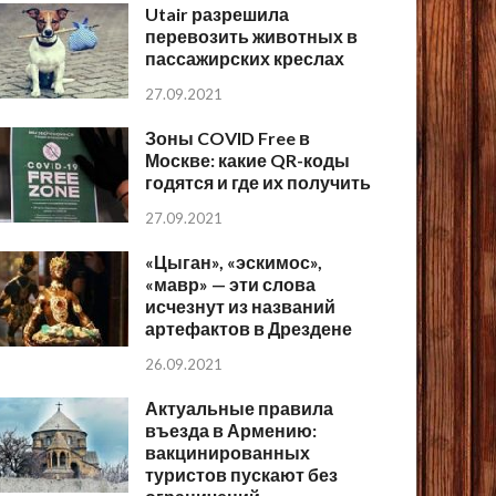
Utair разрешила
перевозить животных в
пассажирских креслах
27.09.2021
Зоны COVID Free в
Москве: какие QR-коды
годятся и где их получить
27.09.2021
«Цыган», «эскимос»,
«мавр» — эти слова
исчезнут из названий
артефактов в Дрездене
26.09.2021
Актуальные правила
въезда в Армению:
вакцинированных
туристов пускают без