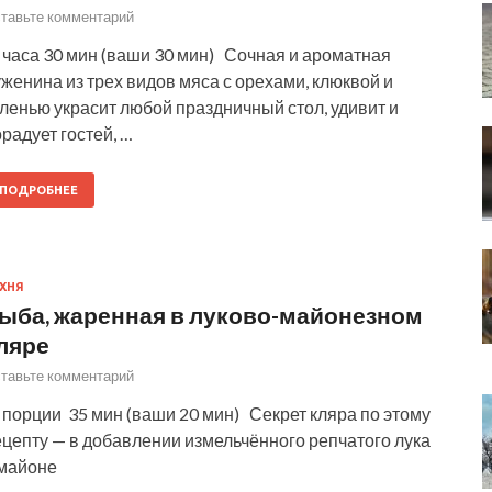
тавьте комментарий
 часа 30 мин (ваши 30 мин) Сочная и ароматная
женина из трех видов мяса с орехами, клюквой и
ленью украсит любой праздничный стол, удивит и
радует гостей, …
ПОДРОБНЕЕ
ХНЯ
ыба, жаренная в луково-майонезном
ляре
тавьте комментарий
порции 35 мин (ваши 20 мин) Секрет кляра по этому
цепту — в добавлении измельчённого репчатого лука
 майоне