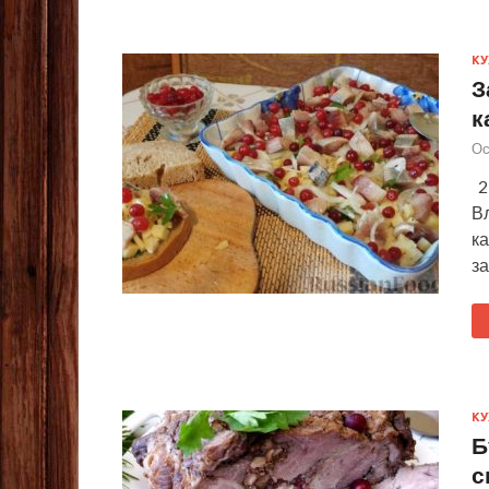
КУ
З
к
Ос
2
В
ка
за
КУ
Б
с