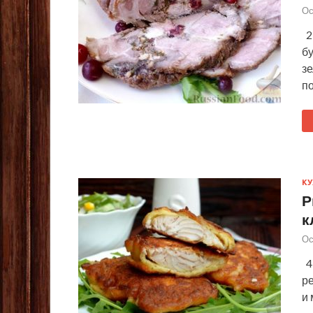
Ос
2
бу
зе
по
КУ
Р
к
Ос
4 
ре
и