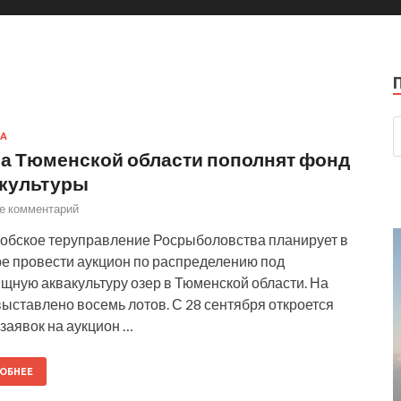
А
а Тюменской области пополнят фонд
культуры
е комментарий
обское теруправление Росрыболовства планирует в
е провести аукцион по распределению под
щную аквакультуру озер в Тюменской области. На
выставлено восемь лотов. С 28 сентября откроется
заявок на аукцион …
ОБНЕЕ