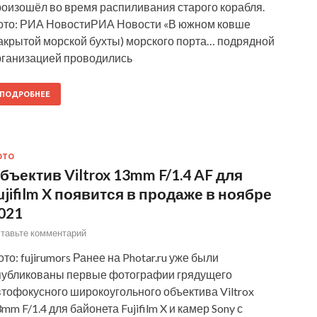
роизошёл во время распиливания старого корабля.
ото: РИА НовостиРИА Новости «В южном ковше
закрытой морской бухты) морского порта… подрядной
рганизацией проводились
ПОДРОБНЕЕ
ОТО
бъектив Viltrox 13mm F/1.4 AF для
ujifilm X появится в продаже в ноябре
021
тавьте комментарий
то: fujirumors Ранее на Photar.ru уже были
публикованы первые фотографии грядущего
тофокусного широкоугольного объектива Viltrox
mm F/1.4 для байонета Fujifilm X и камер Sony с