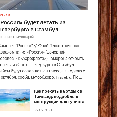
УРИЗМ
«Россия» будет летать из
Петербурга в Стамбул
ставьте комментарий
амолет "России" // Юрий Плохотниченко
виакомпания «Россия» (дочерний
еревозчик «Аэрофлота») намерена открыть
олеты из Санкт-Петербурга в Стамбул.
ейсы будут совершаться трижды в неделю с
 октября, сообщает соб.корр. Travel.ru. По …
Как поехать на отдых в
Таиланд: подробные
инструкции для туриста
29.09.2021