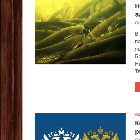
Н
з
Ос
В 
п
ям
Бр
Н
Тв
ОХ
К
р
Ос