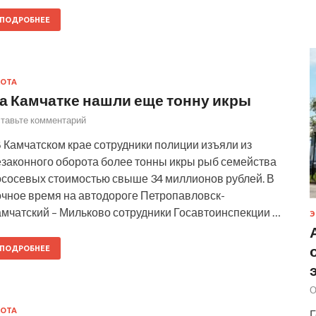
ПОДРОБНЕЕ
ОТА
а Камчатке нашли еще тонну икры
тавьте комментарий
 Камчатском крае сотрудники полиции изъяли из
езаконного оборота более тонны икры рыб семейства
ососевых стоимостью свыше 34 миллионов рублей. В
очное время на автодороге Петропавловск-
амчатский – Мильково сотрудники Госавтоинспекции …
Э
ПОДРОБНЕЕ
О
ОТА
Г