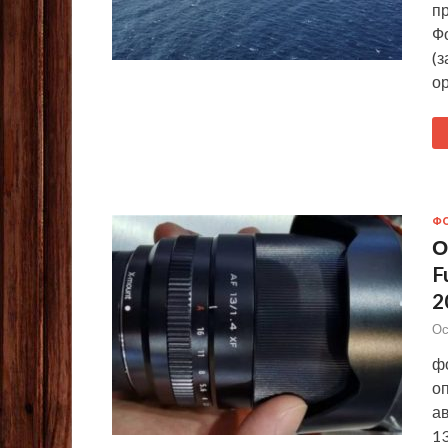
п
Ф
(
о
Ф
О
F
2
Ос
фо
о
ав
13