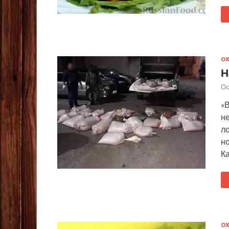
ОХ
Н
Ос
«В
н
л
н
К
ОХ