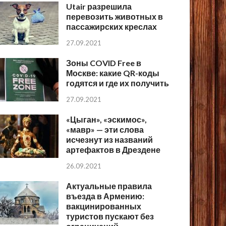
Utair разрешила
перевозить животных в
пассажирских креслах
27.09.2021
Зоны COVID Free в
Москве: какие QR-коды
годятся и где их получить
27.09.2021
«Цыган», «эскимос»,
«мавр» — эти слова
исчезнут из названий
артефактов в Дрездене
26.09.2021
Актуальные правила
въезда в Армению:
вакцинированных
туристов пускают без