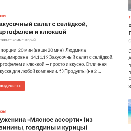
ХНЯ
Т
акусочный салат с селёдкой,
артофелем и клюквой
тавьте комментарий
О
 порции 20 мин (ваши 20 мин) Людмила
С
ладимировна 14.11.19 Закусочный салат с селёдкой,
А
ртофелем и клюквой — просто и вкусно. Отличная
п
куска для любой компании. 🙂 Продукты (на 2 …
п
Р
8
ПОДРОБНЕЕ
ХНЯ
уженина «Мясное ассорти» (из
винины, говядины и курицы)