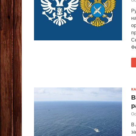
Р
н
о
п
С
Фе
К
В
р
Ос
В
з