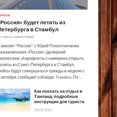
УРИЗМ
«Россия» будет летать из
Петербурга в Стамбул
ставьте комментарий
амолет "России" // Юрий Плохотниченко
виакомпания «Россия» (дочерний
еревозчик «Аэрофлота») намерена открыть
олеты из Санкт-Петербурга в Стамбул.
ейсы будут совершаться трижды в неделю с
 октября, сообщает соб.корр. Travel.ru. По …
Как поехать на отдых в
Таиланд: подробные
инструкции для туриста
29.09.2021