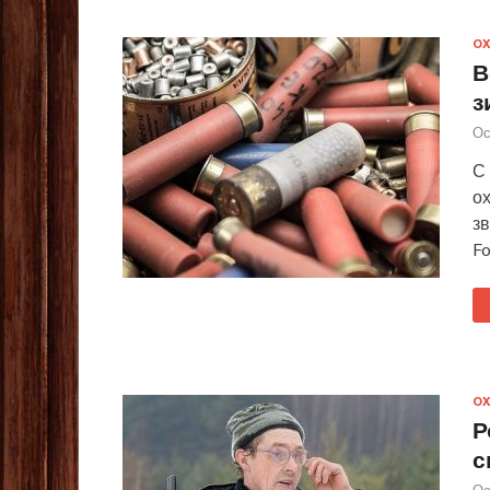
ОХ
В
з
Ос
С 
ох
зв
Fo
ОХ
Р
с
Ос