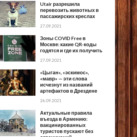
Utair разрешила
перевозить животных в
пассажирских креслах
27.09.2021
Зоны COVID Free в
Москве: какие QR-коды
годятся и где их получить
27.09.2021
«Цыган», «эскимос»,
«мавр» — эти слова
исчезнут из названий
артефактов в Дрездене
26.09.2021
Актуальные правила
въезда в Армению:
вакцинированных
туристов пускают без