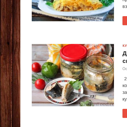
вз
КУ
Д
с
Ос
2
ко
з
ку