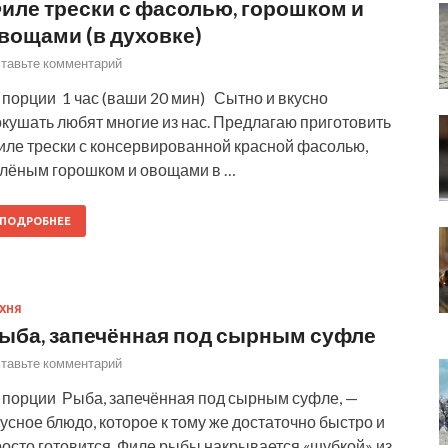
иле трески с фасолью, горошком и
вощами (в духовке)
тавьте комментарий
порции 1 час (ваши 20 мин) Сытно и вкусно
кушать любят многие из нас. Предлагаю приготовить
иле трески с консервированной красной фасолью,
елёным горошком и овощами в …
ПОДРОБНЕЕ
ХНЯ
ыба, запечённая под сырным суфле
тавьте комментарий
 порции Рыба, запечённая под сырным суфле, —
усное блюдо, которое к тому же достаточно быстро и
осто готовится. Филе рыбы накрывается «шубкой» из