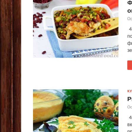
Ф
о
Ос
4 
по
ф
з
КУ
Р
Ос
4
вк
пр