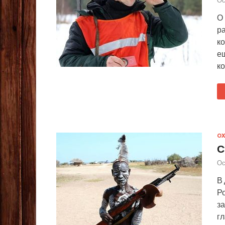
О
р
к
е
к
ОХ
С
Ос
В
Ро
з
гл