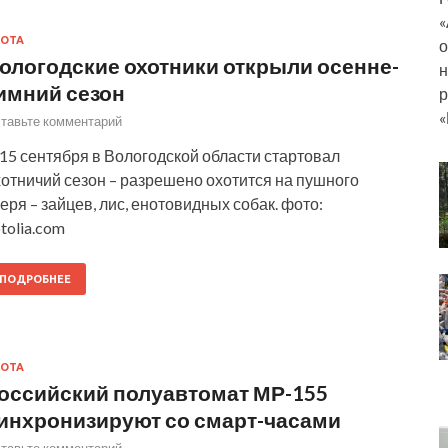
«
ОТА
о
ологодские охотники открыли осенне-
н
имний сезон
р
«
тавьте комментарий
15 сентября в Вологодской области стартовал
отничий сезон – разрешено охотится на пушного
еря – зайцев, лис, енотовидных собак. фото:
tolia.com
ПОДРОБНЕЕ
ОТА
оссийский полуавтомат МР-155
инхронизируют со смарт-часами
тавьте комментарий