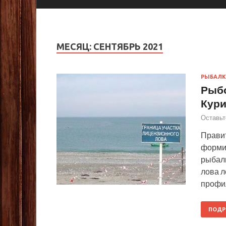
МЕСЯЦ:
СЕНТЯБРЬ 2021
РЫБАЛК
Рыбо
Кури
Оставьт
Правит
формир
рыбалк
лова л
профил
ПОДР