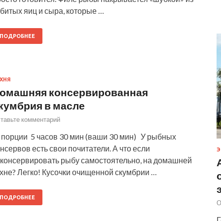
битых яиц и сыра, которые …
ПОДРОБНЕЕ
ХНЯ
омашняя консервированная
кумбрия в масле
тавьте комментарий
 порции 5 часов 30 мин (ваши 30 мин) У рыбных
нсервов есть свои почитатели. А что если
Э
аконсервировать рыбу самостоятельно, на домашней
хне? Легко! Кусочки очищенной скумбрии …
ПОДРОБНЕЕ
О
Г