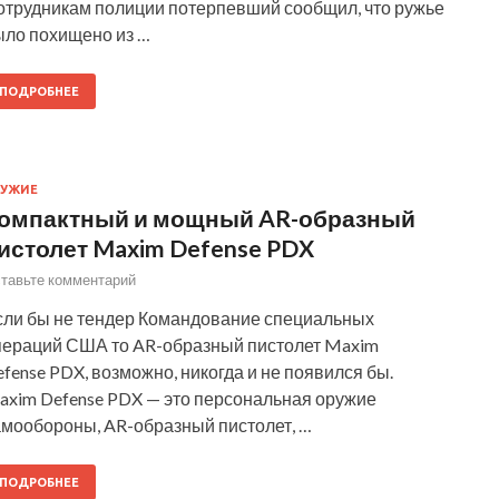
отрудникам полиции потерпевший сообщил, что ружье
ыло похищено из …
ПОДРОБНЕЕ
РУЖИЕ
омпактный и мощный AR-образный
истолет Maxim Defense PDX
тавьте комментарий
сли бы не тендер Командование специальных
пераций США то AR-образный пистолет Maxim
fense PDX, возможно, никогда и не появился бы.
axim Defense PDX — это персональная оружие
амообороны, AR-образный пистолет, …
ПОДРОБНЕЕ