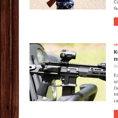
С
б
О
К
п
Ос
Е
о
De
M
с