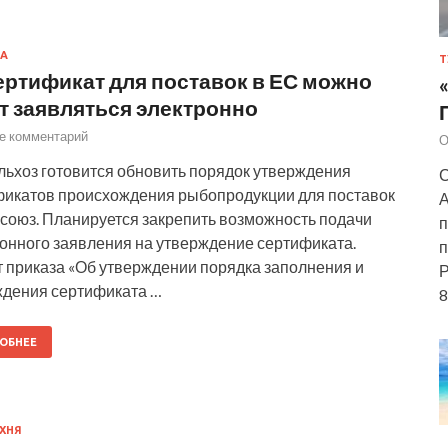
А
Т
ертификат для поставок в ЕС можно
т заявляться электронно
е комментарий
О
ьхоз готовится обновить порядок утверждения
С
фикатов происхождения рыбопродукции для поставок
А
союз. Планируется закрепить возможность подачи
п
онного заявления на утверждение сертификата.
п
 приказа «Об утверждении порядка заполнения и
Р
ждения сертификата …
8
ОБНЕЕ
ХНЯ