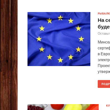
РЫБАЛК
На с
буде
Оставьт
Минсел
серти
в Евро
электр
Проект
утвер
ПОДР
КУ