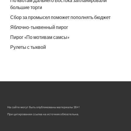
По квотам Дальнего Востока запланировали
большие торги
Сбор за промысел поможет пополнять бюджет
Яблочно-тыквенный пирог
Пирог «По мотивам самсы»
Рулеты с тыквой
На сайте могут быть опубликованы материалы 18+!
При цитировании ссылка на источник обязательна.