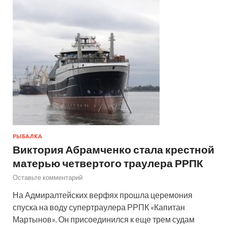
РЫБАЛКА
Виктория Абрамченко стала крестной
матерью четвертого траулера РРПК
Оставьте комментарий
На Адмиралтейских верфях прошла церемония
спуска на воду супертраулера РРПК «Капитан
Мартынов». Он присоединился к еще трем судам