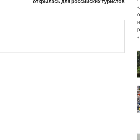
е
открылась для российских туристов
«
о
н
р
«