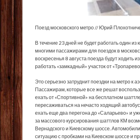
Поезд московского метро // Юрий Плохотнич
В течение 23 дней не будет работать один и
многими пассажирами для поездок в московс
воскресенья 8 августа
поезда будут ходить и
работать «замкадный» участок от «Тропарево» 
Это серьезно затруднит поездки на метро к а
Пассажирам, которые все же решат воспольз
ехать от «Спортивной» на бесплатном шаттл
пересаживаться на нечасто ходящий автобус 
ехать еще два перегона до «Саларьево» и уже
за массового курсирования шаттлов КМ возм
Вернадского и Киевскому шоссе. Автомобилис
ситуацию с пробками на Киевском шоссе и п