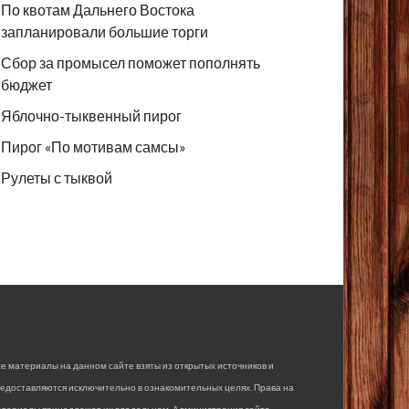
По квотам Дальнего Востока
запланировали большие торги
Сбор за промысел поможет пополнять
бюджет
Яблочно-тыквенный пирог
Пирог «По мотивам самсы»
Рулеты с тыквой
е материалы на данном сайте взяты из открытых источников и
едоставляются исключительно в ознакомительных целях. Права на