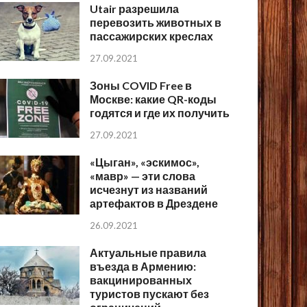
Utair разрешила
перевозить животных в
пассажирских креслах
27.09.2021
Зоны COVID Free в
Москве: какие QR-коды
годятся и где их получить
27.09.2021
«Цыган», «эскимос»,
«мавр» — эти слова
исчезнут из названий
артефактов в Дрездене
26.09.2021
Актуальные правила
въезда в Армению:
вакцинированных
туристов пускают без