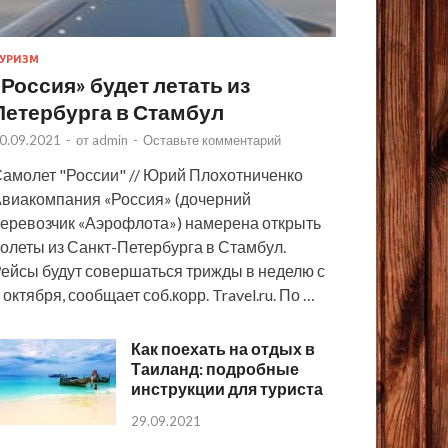
УРИЗМ
«Россия» будет летать из
Петербурга в Стамбул
0.09.2021
-
от
admin
-
Оставьте комментарий
амолет "России" // Юрий Плохотниченко
виакомпания «Россия» (дочерний
еревозчик «Аэрофлота») намерена открыть
олеты из Санкт-Петербурга в Стамбул.
ейсы будут совершаться трижды в неделю с
 октября, сообщает соб.корр. Travel.ru. По …
Как поехать на отдых в
Таиланд: подробные
инструкции для туриста
29.09.2021