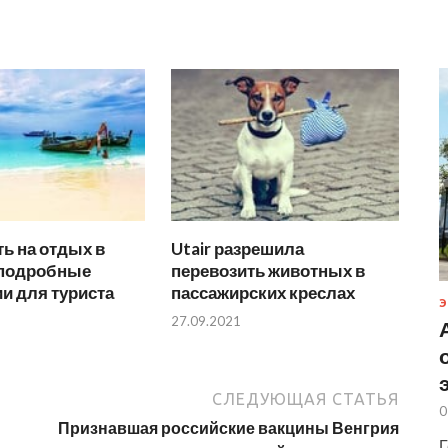
ть на отдых в
Utair разрешила
 подробные
перевозить животных в
и для туриста
пассажирских креслах
Э
27.09.2021
СЛЕДУЮЩАЯ СТАТЬЯ
0
Признавшая российские вакцины Венгрия
Г