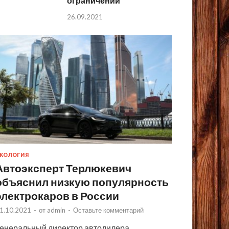
ограничений
26.09.2021
КОЛОГИЯ
Автоэксперт Терлюкевич
объяснил низкую популярность
электрокаров в России
1.10.2021
-
от
admin
-
Оставьте комментарий
енеральный директор автодилера