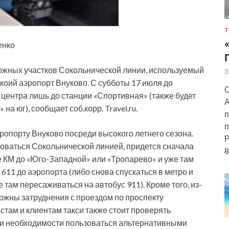
Т
енко
з южных участков Сокольнической линии, используемый
3
коий аэропорт Внуково. С субботы 17 июля до
С
з центра лишь до станции «Спортивная» (также будет
А
на юг), сообщает соб.корр. Travel.ru.
п
п
эропорту Внуково посреди высокого летнего сезона.
Р
оваться Сокольнической линией, придется сначала
8
е КМ до «Юго-Западной» или «Тропарево» и уже там
611 до аэропорта (либо снова спускаться в метро и
 там пересаживаться на автобус 911). Кроме того, из-
ожны затруднения с проездом по проспекту
там и клиентам такси также стоит проверять
ри необходимости пользоваться альтернативными