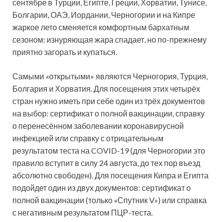
сентябре в Турции, Египте, Греции, Хорватии, Тунисе,
Болгарии, ОАЭ, Иордании, Черногории и на Кипре
жаркое лето сменяется комфортным бархатным
сезоном: изнуряющая жара спадает, но по-прежнему
приятно загорать и купаться.
Самыми «открытыми» являются Черногория, Турция,
Болгария и Хорватия. Для посещения этих четырёх
стран нужно иметь при себе один из трёх документов
на выбор: сертификат о полной вакцинации, справку
о перенесённом заболевании коронавирусной
инфекцией или справку с отрицательным
результатом теста на COVID-19 (для Черногории это
правило вступит в силу 24 августа, до тех пор въезд
абсолютно свободен). Для посещения Кипра и Египта
подойдет один из двух документов: сертификат о
полной вакцинации (только «Спутник V») или справка
с негативным результатом ПЦР-теста.