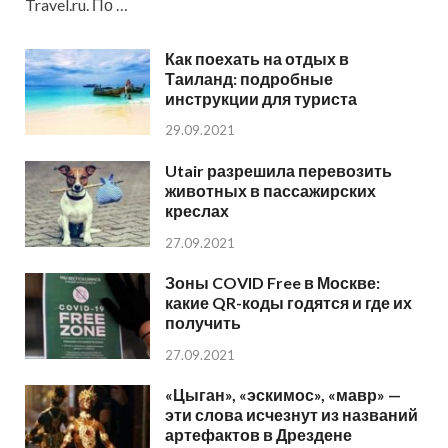
Travel.ru. По …
Как поехать на отдых в
Таиланд: подробные
инструкции для туриста
29.09.2021
Utair разрешила перевозить
животных в пассажирских
креслах
27.09.2021
Зоны COVID Free в Москве:
какие QR-коды годятся и где их
получить
27.09.2021
«Цыган», «эскимос», «мавр» —
эти слова исчезнут из названий
артефактов в Дрездене