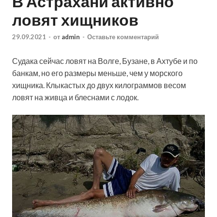
В Астрахани активно
ловят хищников
29.09.2021
-
от
admin
-
Оставьте комментарий
Судака сейчас ловят на Волге, Бузане, в Ахтубе и по
банкам, но его размеры меньше, чем у морского
хищника. Клыкастых до двух килограммов весом
ловят на живца и блеснами с лодок.