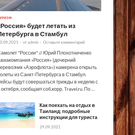
УРИЗМ
«Россия» будет летать из
Петербурга в Стамбул
0.09.2021
-
от
admin
-
Оставьте комментарий
амолет "России" // Юрий Плохотниченко
виакомпания «Россия» (дочерний
еревозчик «Аэрофлота») намерена открыть
олеты из Санкт-Петербурга в Стамбул.
ейсы будут совершаться трижды в неделю с
 октября, сообщает соб.корр. Travel.ru. По …
Как поехать на отдых в
Таиланд: подробные
инструкции для туриста
29.09.2021