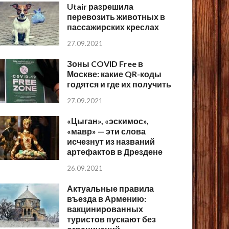
Utair разрешила
перевозить животных в
пассажирских креслах
27.09.2021
Зоны COVID Free в
Москве: какие QR-коды
годятся и где их получить
27.09.2021
«Цыган», «эскимос»,
«мавр» — эти слова
исчезнут из названий
артефактов в Дрездене
26.09.2021
Актуальные правила
въезда в Армению:
вакцинированных
туристов пускают без