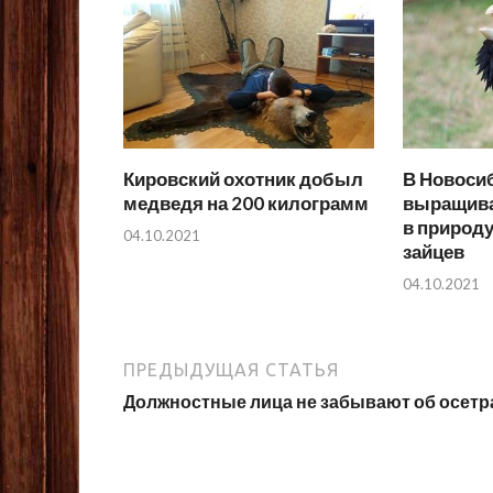
Кировский охотник добыл
В Новоси
медведя на 200 килограмм
выращива
в природу
04.10.2021
зайцев
04.10.2021
ПРЕДЫДУЩАЯ СТАТЬЯ
Должностные лица не забывают об осетр