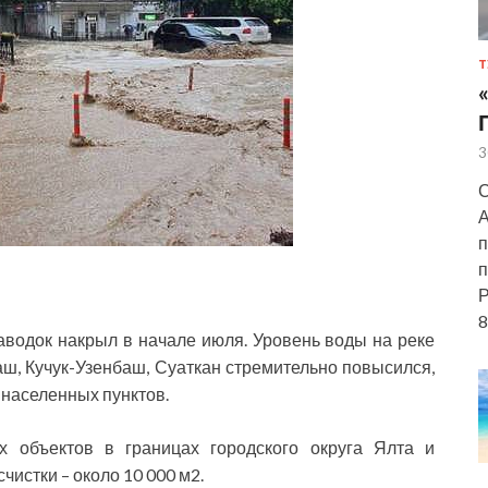
Т
3
С
А
п
п
Р
8
водок накрыл в начале июля. Уровень воды на реке
аш, Кучук-Узенбаш, Суаткан стремительно повысился,
 населенных пунктов.
х объектов в границах городского округа Ялта и
истки – около 10 000 м2.