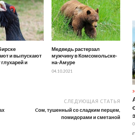
бирске
Медведь растерзал
ют и выпускают
мужчину в Комсомольске-
 глухарей и
на-Амуре
04.10.2021
Э
СЛЕДУЮЩАЯ СТАТЬЯ
ах
Cом, тушенный со сладким перцем,
помидорами и сметаной
0
Г