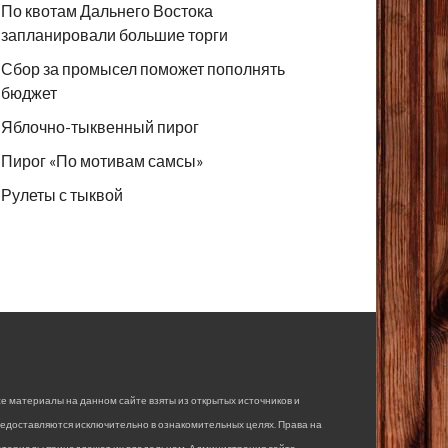
По квотам Дальнего Востока
запланировали большие торги
Сбор за промысел поможет пополнять
бюджет
Яблочно-тыквенный пирог
Пирог «По мотивам самсы»
Рулеты с тыквой
е материалы на данном сайте взяты из открытых источников и
едоставляются исключительно в ознакомительных целях. Права на