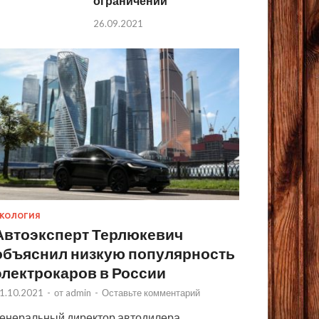
ограничений
26.09.2021
КОЛОГИЯ
Автоэксперт Терлюкевич
объяснил низкую популярность
электрокаров в России
1.10.2021
-
от
admin
-
Оставьте комментарий
енеральный директор автодилера