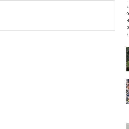
«
о
н
р
«