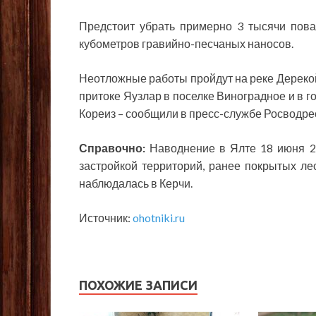
Предстоит убрать примерно 3 тысячи пова
кубометров гравийно-песчаных наносов.
Неотложные работы пройдут на реке Дерекойк
притоке Яузлар в поселке Виноградное и в г
Кореиз – сообщили в пресс-службе Росводре
Справочно:
Наводнение в Ялте 18 июня 20
застройкой территорий, ранее покрытых ле
наблюдалась в Керчи.
Источник:
ohotniki.ru
ПОХОЖИЕ ЗАПИСИ