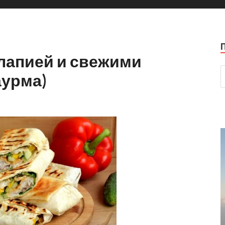
илапией и свежими
урма)