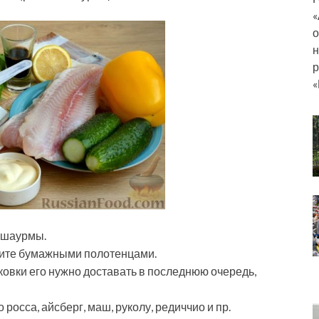
«
о
н
р
«
 шаурмы.
шите бумажными полотенцами.
ковки его нужно доставать в последнюю очередь,
росса, айсберг, маш, руколу, редиччио и пр.