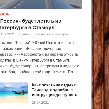
УРИЗМ
«Россия» будет летать из
Петербурга в Стамбул
0.09.2021
-
от
admin
-
Оставьте комментарий
амолет "России" // Юрий Плохотниченко
виакомпания «Россия» (дочерний
еревозчик «Аэрофлота») намерена открыть
олеты из Санкт-Петербурга в Стамбул.
ейсы будут совершаться трижды в неделю с
 октября, сообщает соб.корр. Travel.ru. По …
Как поехать на отдых в
Таиланд: подробные
инструкции для туриста
29.09.2021