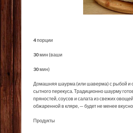
4
порции
30
мин (ваши
30
мин)
Домашняя шаурма (или шаверма) с рыбой и 
сытного перекуса. Традиционно шаурму гото
пряностей, соусов и салата из свежих овоще
обжаренной в кляре, — будет не менее вкусно
Продукты