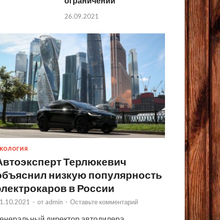
ограничений
26.09.2021
КОЛОГИЯ
Автоэксперт Терлюкевич
объяснил низкую популярность
электрокаров в России
1.10.2021
-
от
admin
-
Оставьте комментарий
енеральный директор автодилера