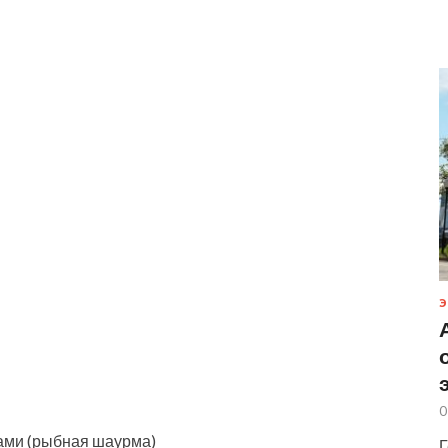
Э
0
щами (рыбная шаурма)
Г