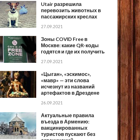
Utair разрешила
перевозить животных в
пассажирских креслах
27.09.2021
Зоны COVID Free в
Москве: какие QR-коды
годятся и где их получить
27.09.2021
«Цыган», «эскимос»,
«мавр» — эти слова
исчезнут из названий
артефактов в Дрездене
26.09.2021
Актуальные правила
въезда в Армению:
вакцинированных
туристов пускают без