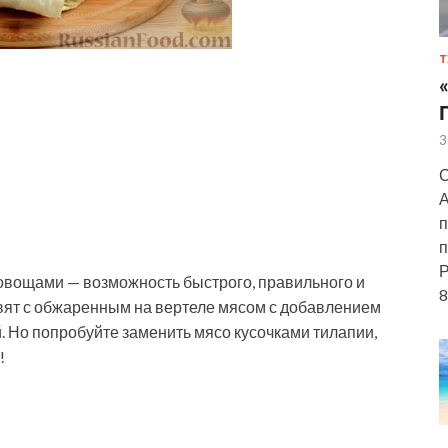
Т
3
С
А
п
п
Р
овощами — возможность быстрого, правильного и
8
вят с обжаренным на вертеле мясом с добавлением
й. Но
попробуйте заменить мясо кусочками тилапии,
!