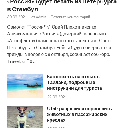
«Россия» будет летать из Петербурга
в Стамбул
30.09.2021
-
от
admin
-
Оставьте комментарий
Самолет "России" // Юрий Плохотниченко
Авиакомпания «Россия» (дочерний перевозчик
«Аэрофлота») намерена открыть полеты из Санкт-
Петербурга в Стамбул. Рейсы будут совершаться
трижды в неделю с 8 октября, сообщает соб.корр.
Travel.ru. По …
Как поехать на отдых в
Таиланд: подробные
инструкции для туриста
29.09.2021
Utair разрешила перевозить
животных в пассажирских
креслах