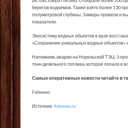
(исток), озера Пясино. Отобрали более 200 п
берегов водоемов. Также взято более 130 пр
полуметровой глубины. Замеры провели и вы
показатели.
Экосистему водных объектов в крае восстан
«Сохранение уникальных водных объектов» н
Напомним, авария на Норильской ТЭЦ-3 прои
тонн дизельного топлива, которое попало в 
Самые оперативные новости читайте в
т
Fishnews
Источник:
fishnews.ru