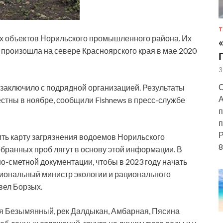
Т
х объектов Норильского промышленного района. Их
 произошла на севере Красноярского края в мае 2020
3
С
 заключило с подрядной организацией. Результаты
А
естны в ноябре, сообщили Fishnews в пресс-службе
п
п
Р
вить карту загрязнения водоемов Норильского
8
ранных проб лягут в основу этой информации. В
но-сметной документации, чтобы в 2023 году начать
гиональный министр экологии и рационального
вел Борзых.
ья Безымянный, рек Далдыкан, Амбарная, Пясина