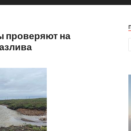
 проверяют на
азлива