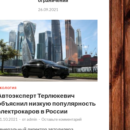
ограничений
26.09.2021
КОЛОГИЯ
Автоэксперт Терлюкевич
объяснил низкую популярность
электрокаров в России
1.10.2021
-
от
admin
-
Оставьте комментарий
енеральный директор автодилера