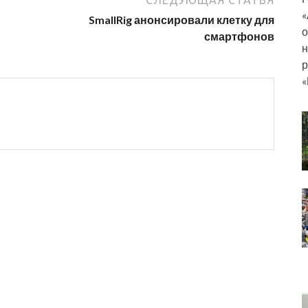
СЛЕДУЮЩАЯ СТАТЬЯ
«
SmallRig анонсировали клетку для
о
смартфонов
н
р
«