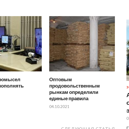
промысел
Оптовым
пополнять
продовольственным
Э
рынкам определили
единые правила
04.10.2021
0
Г