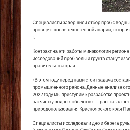
Специалисты завершили отбор проб с водны
проверят после техногенной аварии, которая
г.
Контракт на эти работы минэкологии региона
исследований проб воды и грунта станут изв
правительства края.
«В этом году перед нами стоит задача соста
промышленного района. Данные анализа отоб
2022 году мы приступим к разработке проект
расчистку водных объектов», — рассказал ре
природопользования Красноярского края Па
Специалисты исследовали дно и берега руч