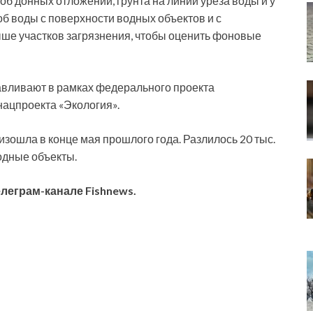
роб донных отложений, грунта на линии уреза воды и у
об воды с поверхности водных объектов и с
ше участков загрязнения, чтобы оценить фоновые
авливают в рамках федерального проекта
ацпроекта «Экология».
зошла в конце мая прошлого года. Разлилось 20 тыс.
водные объекты.
елеграм-канале Fishnews
.