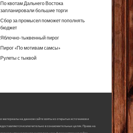
По квотам Дальнего Востока
запланировали большие торги
Сбор за промысел поможет пополнять
бюджет
Яблочно-тыквенный пирог
Пирог «По мотивам самсы»
Рулеты с тыквой
е материалы на данном сайте взяты из открытых источников и
едоставляются исключительно в ознакомительных целях. Права на