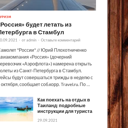
УРИЗМ
«Россия» будет летать из
Петербурга в Стамбул
0.09.2021
-
от
admin
-
Оставьте комментарий
амолет "России" // Юрий Плохотниченко
виакомпания «Россия» (дочерний
еревозчик «Аэрофлота») намерена открыть
олеты из Санкт-Петербурга в Стамбул.
ейсы будут совершаться трижды в неделю с
 октября, сообщает соб.корр. Travel.ru. По …
Как поехать на отдых в
Таиланд: подробные
инструкции для туриста
29.09.2021