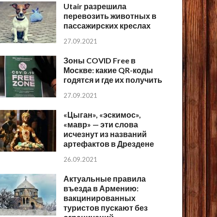
Utair разрешила
перевозить животных в
пассажирских креслах
27.09.2021
Зоны COVID Free в
Москве: какие QR-коды
годятся и где их получить
27.09.2021
«Цыган», «эскимос»,
«мавр» — эти слова
исчезнут из названий
артефактов в Дрездене
26.09.2021
Актуальные правила
въезда в Армению:
вакцинированных
туристов пускают без