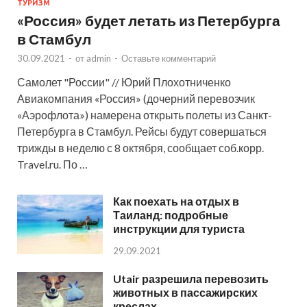
ТУРИЗМ
«Россия» будет летать из Петербурга
в Стамбул
30.09.2021
-
от
admin
-
Оставьте комментарий
Самолет "России" // Юрий Плохотниченко
Авиакомпания «Россия» (дочерний перевозчик
«Аэрофлота») намерена открыть полеты из Санкт-
Петербурга в Стамбул. Рейсы будут совершаться
трижды в неделю с 8 октября, сообщает соб.корр.
Travel.ru. По …
Как поехать на отдых в
Таиланд: подробные
инструкции для туриста
29.09.2021
Utair разрешила перевозить
животных в пассажирских
креслах