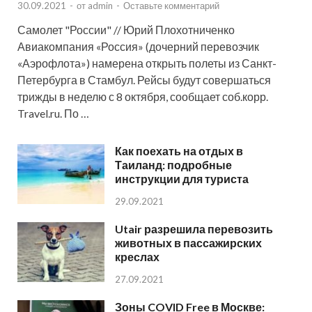
30.09.2021
-
от
admin
-
Оставьте комментарий
Самолет "России" // Юрий Плохотниченко
Авиакомпания «Россия» (дочерний перевозчик
«Аэрофлота») намерена открыть полеты из Санкт-
Петербурга в Стамбул. Рейсы будут совершаться
трижды в неделю с 8 октября, сообщает соб.корр.
Travel.ru. По …
Как поехать на отдых в
Таиланд: подробные
инструкции для туриста
29.09.2021
Utair разрешила перевозить
животных в пассажирских
креслах
27.09.2021
Зоны COVID Free в Москве: